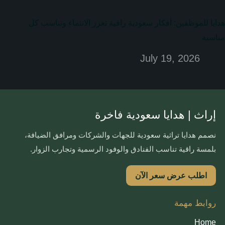
هدايا للموظفين: أفكار سعودية راقية تعزز الانتماء وتناسب كل
مناسبة
July 19, 2026
إراث | هدايا سعودية فاخرة
نصمم هدايا تراثية سعودية للجهات والشركات ومرافق الضيافة،
بلمسة راقية تناسب الفنادق والوفود الرسمية وتجارب الزوار.
اطلب عرض سعر الآن
روابط مهمة
Home