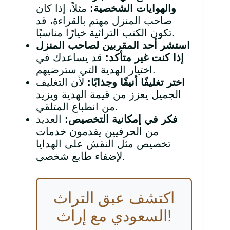
والهوايات الشخصية
:
مثلاً، إذا كان
صاحب المنزل مهتم بالقراءة، قد
تكون الكتب التراثية خيارًا مناسبًا.
استشر أحد المقربين لصاحب المنزل
إذا كنت غير متأكد
:
قد يساعدك في
اختيار الهدية التي سترضيهم.
اختر تغليفًا أنيقًا وجذابًا
:
لأن التغليف
الجميل يعزز من قيمة الهدية ويزيد
من انطباع المتلقي.
فكر في إمكانية التخصيص
:
العديد
من الحرفيين يقدمون خدمات
تخصيص مثل النقش على الهدايا
لإضفاء طابع شخصي.
اكتشف عبق التراث
السعودي مع إراث!