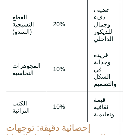
تضيف
دفء
القطع
20%
وجمال
النسيجية
للديكور
(السدو)
الداخلي
فريدة
وجذابة
المجوهرات
10%
في
النحاسية
الشكل
والتصميم
قيمة
الكتب
10%
ثقافية
التراثية
وتعليمية
إحصائية دقيقة: توجهات