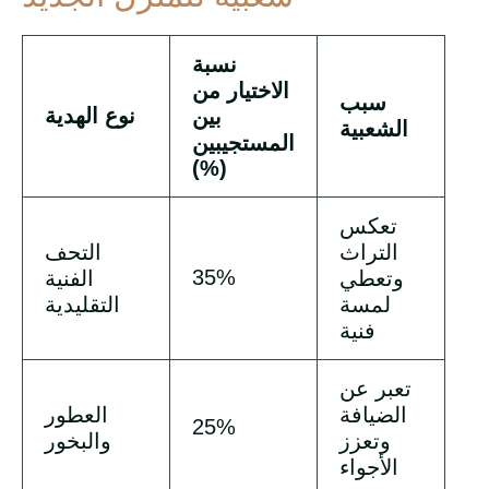
نسبة
الاختيار من
سبب
نوع الهدية
بين
الشعبية
المستجيبين
(%)
تعكس
التراث
التحف
35%
وتعطي
الفنية
لمسة
التقليدية
فنية
تعبر عن
الضيافة
العطور
25%
وتعزز
والبخور
الأجواء