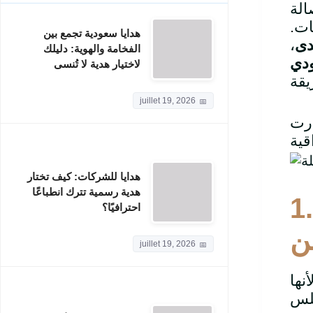
الة
ات.
هدايا سعودية تجمع بين
دى
،
الفخامة والهوية: دليلك
ودي
لاختيار هدية لا تُنسى
juillet 19, 2026
ارت
هدايا للشركات: كيف تختار
هدية رسمية تترك انطباعًا
1
احترافيًا؟
ن
juillet 19, 2026
نها