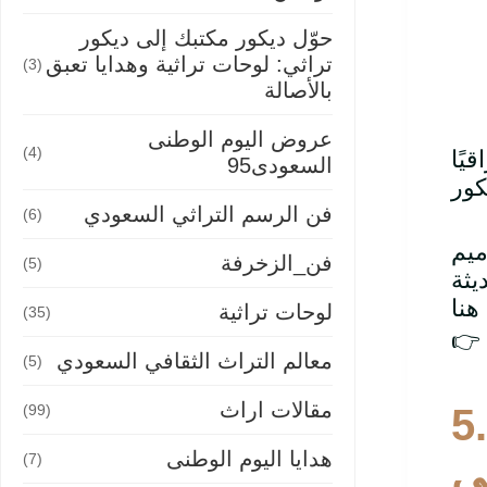
حوّل ديكور مكتبك إلى ديكور
تراثي: لوحات تراثية وهدايا تعبق
(3)
بالأصالة
عروض اليوم الوطنى
(4)
السعودى95
فن الرسم التراثي السعودي
(6)
ميم
فن_الزخرفة
(5)
لوحات تراثية
(35)
👉
معالم التراث الثقافي السعودي
(5)
مقالات اراث
5
(99)
هدايا اليوم الوطنى
(7)
ى