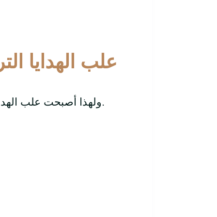
علب الهدايا الت
ولهذا أصبحت علب الهدايا التراثية من أجمل ما يمكن تقديمه للأصدقاء والعائلة.