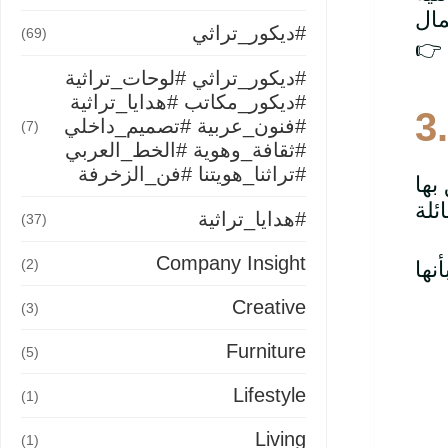
#ديكور_تراثي
(69)
#ديكور_تراثي #لوحات_تراثية
#ديكور_مكاتب #هدايا_تراثية
3
#فنون_عربية #تصميم_داخلي
(7)
#ثقافة_وهوية #الخط_العربي
#تراثنا_هويتنا #فن_الزخرفة
#هدايا_تراثية
(37)
Company Insight
(2)
Creative
(3)
Furniture
(5)
Lifestyle
(1)
Living
(1)