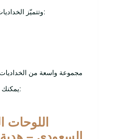
وتتميّز الخداديات المستوحاة من نقوش السدو والزخارف النجدية بأنها:
:
يمكنك 
اللوحات ا
السعودي – هدية ت