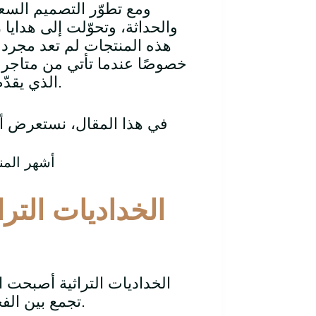
ومع تطوّر التصميم الس
والحداثة، وتحوّلت إلى هدايا
هذه المنتجات لم تعد مجرد
خصوصًا عندما تأتي من متاجر
الذي يقدّم منتجات مستوحاة بالكامل من ثقافتنا وهويتنا العريقة.
في هذا المقال، نستعرض أش
الخداديات التر
الخداديات التراثية أصبحت ال
تجمع بين الفخامة والهوية، وتضيف لمسة تراثية لأي منزل أو مجلس.