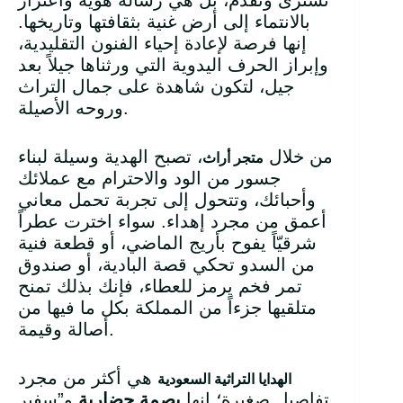
تُشترى وتُقدَّم، بل هي رسالة هوية واعتزاز
بالانتماء إلى أرض غنية بثقافتها وتاريخها.
إنها فرصة لإعادة إحياء الفنون التقليدية،
وإبراز الحرف اليدوية التي ورثناها جيلاً بعد
جيل، لتكون شاهدة على جمال التراث
وروحه الأصيلة.
من خلال
، تصبح الهدية وسيلة لبناء
متجر أراث
جسور من الود والاحترام مع عملائك
وأحبائك، وتتحول إلى تجربة تحمل معاني
أعمق من مجرد إهداء. سواء اخترت عطراً
شرقيّاً يفوح بأريج الماضي، أو قطعة فنية
من السدو تحكي قصة البادية، أو صندوق
تمر فخم يرمز للعطاء، فإنك بذلك تمنح
متلقيها جزءاً من المملكة بكل ما فيها من
أصالة وقيمة.
هي أكثر من مجرد
الهدايا التراثية السعودية
تفاصيل صغيرة؛ إنها
بصمة حضارية
و”سفير