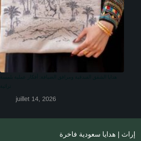
هدايا الشقق الفندقية ومرافق الضيافة: أفكار عملية بلمسة
تراثية
juillet 14, 2026
إراث | هدايا سعودية فاخرة