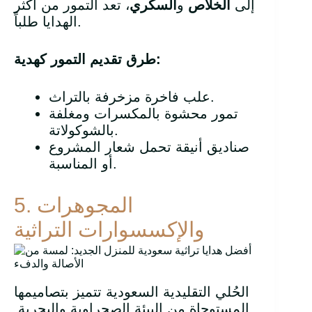
إلى
الخلاص
و
السكري
، تعد التمور من أكثر
الهدايا طلباً.
:
طرق تقديم التمور كهدية
علب فاخرة مزخرفة بالتراث.
تمور محشوة بالمكسرات ومغلفة
بالشوكولاتة.
صناديق أنيقة تحمل شعار المشروع
أو المناسبة.
5. المجوهرات
والإكسسوارات التراثية
الحُلي التقليدية السعودية تتميز بتصاميمها
المستوحاة من البيئة الصحراوية والبحرية.