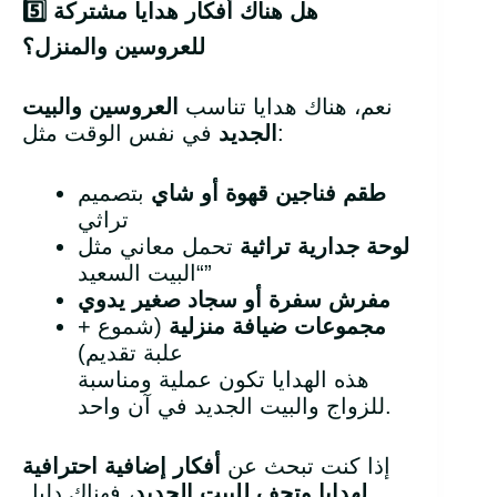
هل هناك أفكار هدايا مشتركة
5️
للعروسين والمنزل؟
نعم، هناك هدايا تناسب
العروسين والبيت
في نفس الوقت مثل:
الجديد
طقم فناجين قهوة أو شاي
بتصميم
تراثي
لوحة جدارية تراثية
تحمل معاني مثل
“البيت السعيد”
مفرش سفرة أو سجاد صغير يدوي
مجموعات ضيافة منزلية
(شموع +
علبة تقديم)
هذه الهدايا تكون عملية ومناسبة
للزواج والبيت الجديد في آن واحد.
إذا كنت تبحث عن
أفكار إضافية احترافية
لهدايا وتحف للبيت الجديد
، فهناك دليل