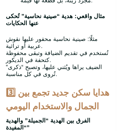
مجرد زينة، بل قطعة لها قيمة.
مثال واقعي: هدية “صينية نحاسية” تُحكى
عنها الحكايات
مثلًا: صينية نحاسية محفور عليها نقوش
عربية أو تراثية.
تُستخدم في تقديم الضيافة وتبقى محفوظة
كتحفة في الديكور.
الضيف يراها ويُثني عليها، وتصبح “ذكرى”
تُروى في كل مناسبة.
هدايا سكن جديد تجمع بين
3️
الجمال والاستخدام اليومي
الفرق بين الهدية “الجميلة” والهدية
”
“المفيدة