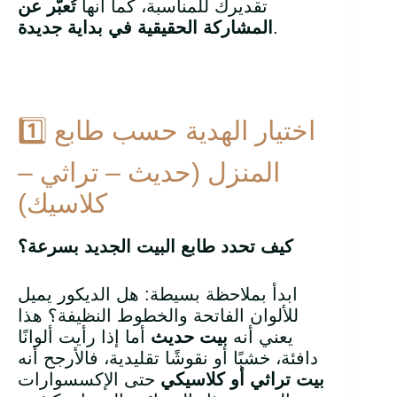
تقديرك للمناسبة، كما أنها
تُعبّر عن
.
المشاركة الحقيقية في بداية جديدة
1️⃣ اختيار الهدية حسب طابع
المنزل (حديث – تراثي –
كلاسيك)
كيف تحدد طابع البيت الجديد بسرعة؟
ابدأ بملاحظة بسيطة: هل الديكور يميل
للألوان الفاتحة والخطوط النظيفة؟ هذا
يعني أنه
بيت حديث
أما إذا رأيت ألوانًا
دافئة، خشبًا أو نقوشًا تقليدية، فالأرجح أنه
بيت تراثي أو كلاسيكي
حتى الإكسسوارات