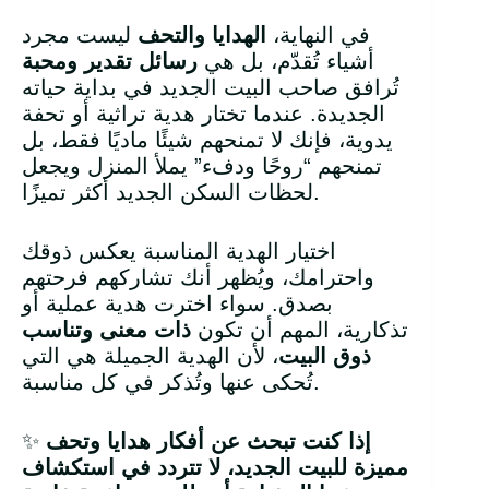
في النهاية،
الهدايا والتحف
ليست مجرد
أشياء تُقدّم، بل هي
رسائل تقدير ومحبة
تُرافق صاحب البيت الجديد في بداية حياته
الجديدة. عندما تختار هدية تراثية أو تحفة
يدوية، فإنك لا تمنحهم شيئًا ماديًا فقط، بل
تمنحهم “روحًا ودفء” يملأ المنزل ويجعل
لحظات السكن الجديد أكثر تميزًا.
اختيار الهدية المناسبة يعكس ذوقك
واحترامك، ويُظهر أنك تشاركهم فرحتهم
بصدق. سواء اخترت هدية عملية أو
تذكارية، المهم أن تكون
ذات معنى وتناسب
ذوق البيت
، لأن الهدية الجميلة هي التي
تُحكى عنها وتُذكر في كل مناسبة.
إذا كنت تبحث عن أفكار هدايا وتحف
✨
مميزة للبيت الجديد، لا تتردد في استكشاف