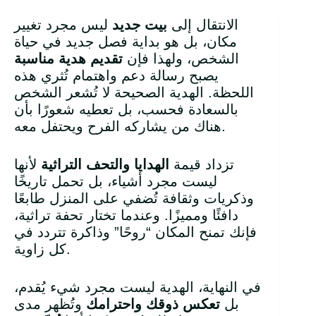
الانتقال إلى
بيت جديد
ليس مجرد تغيير
مكان، بل هو بداية فصل جديد في حياة
الشخص، ولهذا فإن
تقديم هدية مناسبة
يصبح رسالة دعم واهتمام تُثري هذه
اللحظة. الهدية الصحيحة لا تُشعر الشخص
بالسعادة فحسب، بل تعطيه شعورًا بأن
هناك من يشاركه الفرح ويحتفل معه.
تزداد قيمة
الهدايا والتحف التراثية
لأنها
ليست مجرد أشياء، بل تحمل تاريخًا
وذكريات وثقافة تُضفي على المنزل طابعًا
دافئًا ومميزًا. وعندما تختار تحفة تراثية،
فإنك تمنح المكان “روحًا” وذاكرة تتردد في
كل زاوية.
في النهاية، الهدية ليست مجرد شيء يُقدم،
بل
تعكس ذوقك واحترامك
وتُظهر مدى