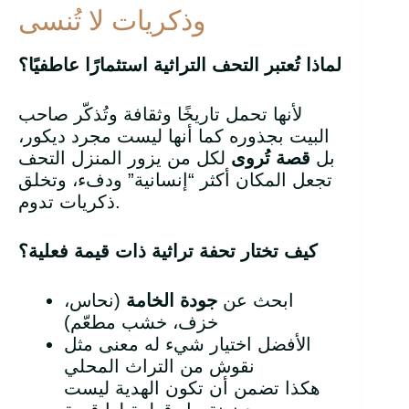
وذكريات لا تُنسى
لماذا تُعتبر التحف التراثية استثمارًا عاطفيًا؟
لأنها تحمل تاريخًا وثقافة وتُذكّر صاحب
البيت بجذوره كما أنها ليست مجرد ديكور،
بل
قصة تُروى
لكل من يزور المنزل التحف
تجعل المكان أكثر “إنسانية” ودفء، وتخلق
ذكريات تدوم.
كيف تختار تحفة تراثية ذات قيمة فعلية؟
ابحث عن
جودة الخامة
(نحاس،
خزف، خشب مطعّم)
الأفضل اختيار شيء له معنى مثل
نقوش من التراث المحلي
هكذا تضمن أن تكون الهدية ليست