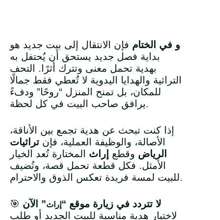
و في الختام
فإن الانتقال إلى بيت جديد هو
بداية فصل جديد يستحق أن يُحتفل به
بهدية تحمل معنى وتترك أثرًا. التحف
التراثية والهدايا اليدوية لا تُعطي فقط جمالًا
للمكان، بل تمنح المنزل “روحًا” ودفءً
يرافق صاحب البيت في كل لحظة.
إذا كنت تبحث عن هدية تجمع بين الأناقة،
الأصالة، والوظيفة العملية، فإن
تراثيات
الرياض
وقطع
إراث
المختارة تُعد الخيار
الأمثل. فكل قطعة تحمل قصة، وتُضيف
للبيت لمسة فريدة تعكس الذوق والاحترام.
لا تتردد في زيارة موقع “
” الآن
🎯
إراث
لاختيار هدية مناسبة للبيت الجديد أو طلب