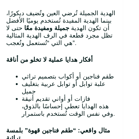
الهدية الجميلة تُرضي العين وتُضيف ديكورًا،
بينما الهدية المفيدة تُستخدم يوميًا الأفضل
أن تكون الهدية
جميلة ومفيدة معًا
حتى لا
تظل مجرد قطعة في الرف الهدية المثالية
هي التي “تُستعمل وتُعجب”.
أفكار هدايا عملية لا تخلو من أناقة
طقم فناجين أو أكواب بتصميم تراثي
علبة توابل أو توابل عربية بتغليف
جميل
فازات أو أواني تقديم أنيقة
هذه الهدايا تعطي إحساسًا بالذوق،
وفي نفس الوقت تُستخدم باستمرار.
مثال واقعي: “طقم فناجين قهوة” بلمسة
تراثية