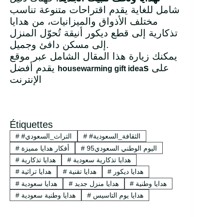
شامل للغاية يقدم اقتراحات متنوعة تناسب
مختلف الأذواق والميزانيات، من هدايا
تذكارية إلى قطع ديكور أنيقة تُحوّل المنزل
إلى مسكن دافئ وجميل.
يمكنك زيارة هذا المقال الشامل عبر موقع
على
s
يقدم أفضل
housewarming gift idea
الإنترنت
Étiquettes
#الثقافة_السعودية
#
#التراث_السعودي
#
اليوم الوطني السعودي95
#
أفكار هدايا مميزة
#
هدايا تذكارية سعودية
#
هدايا تذكارية
#
هدايا ديكور
#
هدايا تقنية
#
هدايا تراثية
#
هدايا وطنية
#
هدايا منزل جديد
#
هدايا سعودية
#
هدايا يوم التاسيس
#
هدايا وطنية سعودية
#