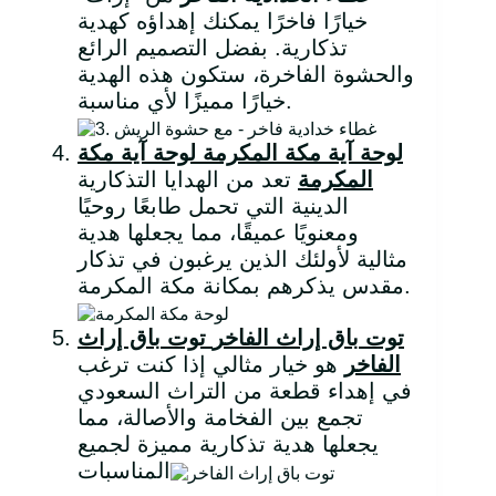
خيارًا فاخرًا يمكنك إهداؤه كهدية
تذكارية. بفضل التصميم الرائع
والحشوة الفاخرة، ستكون هذه الهدية
خيارًا مميزًا لأي مناسبة.
لوحة آية مكة المكرمة
لوحة آية مكة
المكرمة
تعد من الهدايا التذكارية
الدينية التي تحمل طابعًا روحيًا
ومعنويًا عميقًا، مما يجعلها هدية
مثالية لأولئك الذين يرغبون في تذكار
مقدس يذكرهم بمكانة مكة المكرمة.
توت باق إراث الفاخر
توت باق إراث
الفاخر
هو خيار مثالي إذا كنت ترغب
في إهداء قطعة من التراث السعودي
تجمع بين الفخامة والأصالة، مما
يجعلها هدية تذكارية مميزة لجميع
المناسبات