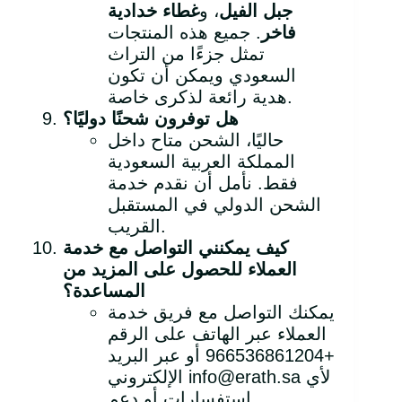
جبل الفيل
، و
غطاء خدادية
فاخر
. جميع هذه المنتجات
تمثل جزءًا من التراث
السعودي ويمكن أن تكون
هدية رائعة لذكرى خاصة.
هل توفرون شحنًا دوليًا؟
حاليًا، الشحن متاح داخل
المملكة العربية السعودية
فقط. نأمل أن نقدم خدمة
الشحن الدولي في المستقبل
القريب.
كيف يمكنني التواصل مع خدمة
العملاء للحصول على المزيد من
المساعدة؟
يمكنك التواصل مع فريق خدمة
العملاء عبر الهاتف على الرقم
+966536861204 أو عبر البريد
الإلكتروني info@erath.sa لأي
استفسارات أو دعم.