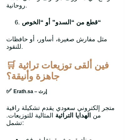
روحانية.
“
قطع من “السدو” أو “الخوص
مثل مفارش صغيرة، أساور، أو حافظات
للنقود.
فين ألقى توزيعات تراثية
🛒
جاهزة وأنيقة؟
✅
إرث
Erath.sa –
متجر إلكتروني سعودي يقدم تشكيلة راقية
من
الهدايا التراثية
المثالية للتوزيعات.
تشمل:
صناديق صغيرة بتغليف فخم.