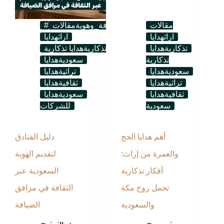
مقالات
#ثقافة_وهوية
مقالات
اراث
هدايا
اراث
هدايا
تذكارية
هدايا
تذكارية
هدايا تذكارية
تذكارية
سعودية
هدايا
سعودية
هدايا
تراثية
هدايا
تراثية
هدايا
ثقافية
هدايا
ثقافية
هدايا
سعودية
هدايا
سعودية
للشركات
أهم هدايا الحج
دليل الفنادق
والعمرة من إراث:
لتقديم الهوية
أفكار تذكارية
السعودية عبر
تحمل روح مكة
الثقافة في مرافق
والسعودية
الضيافة