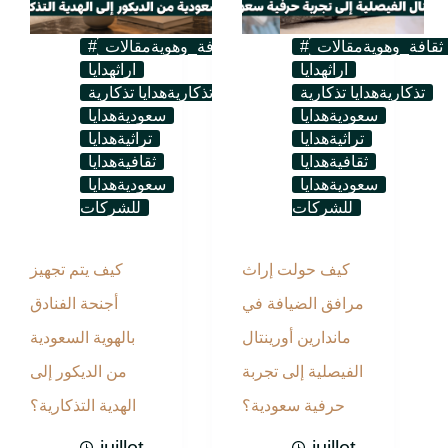
#ثقافة_وهوية
مقالات
#ثقافة_وهوية
مقالات
اراث
هدايا
اراث
هدايا
تذكارية
هدايا تذكارية
تذكارية
هدايا تذكارية
سعودية
هدايا
سعودية
هدايا
تراثية
هدايا
تراثية
هدايا
ثقافية
هدايا
ثقافية
هدايا
سعودية
هدايا
سعودية
هدايا
للشركات
للشركات
كيف حولت إراث
كيف يتم تجهيز
مرافق الضيافة في
أجنحة الفنادق
ماندارين أورينتال
بالهوية السعودية
الفيصلية إلى تجربة
من الديكور إلى
حرفية سعودية؟
الهدية التذكارية؟