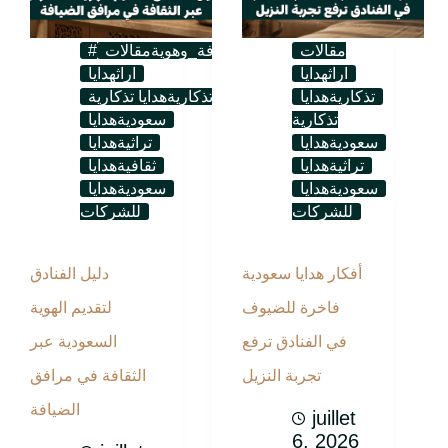
مقالات
#ثقافة_وهوية
مقالات
اراث
هدايا
اراث
هدايا
تذكارية
هدايا
تذكارية
هدايا تذكارية
تذكارية
سعودية
هدايا
سعودية
هدايا
تراثية
هدايا
تراثية
هدايا
ثقافية
هدايا
سعودية
هدايا
سعودية
هدايا
للشركات
للشركات
أفكار هدايا سعودية
دليل الفنادق
فاخرة للضيوف
لتقديم الهوية
في الفنادق ترفع
السعودية عبر
تجربة النزيل
الثقافة في مرافق
الضيافة
juillet
6, 2026