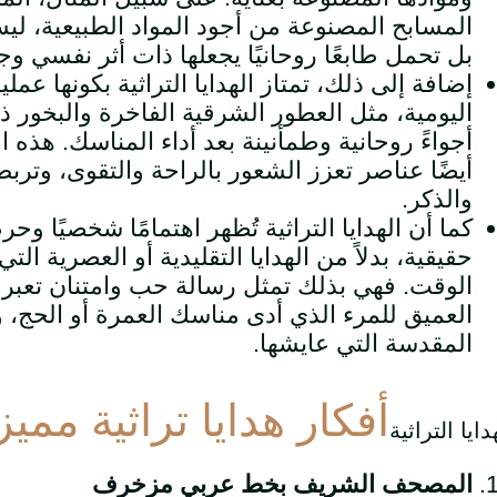
المسابح المصنوعة من أجود المواد الطبيعية، ل
بل تحمل طابعًا روحانيًا يجعلها ذات أثر نفسي و
إضافة إلى ذلك، تمتاز الهدايا التراثية بكونها عم
اليومية، مثل العطور الشرقية الفاخرة والبخور ذ
أجواءً روحانية وطمأنينة بعد أداء المناسك. هذه 
أيضًا عناصر تعزز الشعور بالراحة والتقوى، وترب
والذكر.
كما أن الهدايا التراثية تُظهر اهتمامًا شخصيًا وح
حقيقية، بدلاً من الهدايا التقليدية أو العصرية الت
الوقت. فهي بذلك تمثل رسالة حب وامتنان تعبر ع
العميق للمرء الذي أدى مناسك العمرة أو الحج، و
المقدسة التي عايشها.
أفكار هدايا تراثية ممي
المصحف الشريف بخط عربي مزخرف