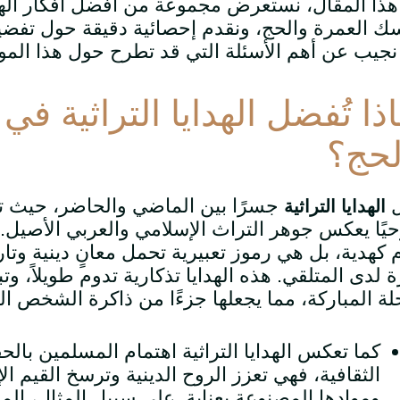
ذا المقال، نستعرض مجموعة من أفضل أفكار الهداي
ك العمرة والحج، ونقدم إحصائية دقيقة حول تفضيلا
نجيب عن أهم الأسئلة التي قد تطرح حول هذا الم
ذا تُفضل الهدايا التراثية ف
لحج؟
ل
جسرًا بين الماضي والحاضر، حيث تحمل
الهدايا التراثية
يًا يعكس جوهر التراث الإسلامي والعربي الأصيل.
َّم كهدية، بل هي رموز تعبيرية تحمل معانٍ دينية وتا
ة لدى المتلقي. هذه الهدايا تذكارية تدوم طويلاً، 
لة المباركة، مما يجعلها جزءًا من ذاكرة الشخص الذ
كما تعكس الهدايا التراثية اهتمام المسلمين بالحف
الثقافية، فهي تعزز الروح الدينية وترسخ القيم ال
وموادها المصنوعة بعناية. على سبيل المثال، ال