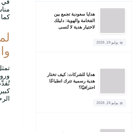
في ه
مناس
هدايا سعودية تجمع بين
كما 
الفخامة والهوية: دليلك
لاختيار هدية لا تُنسى
لما
يوليو 19, 2026
وا
تمث
هدايا للشركات: كيف تختار
وروح
هدية رسمية تترك انطباعًا
تُقد
احترافيًا؟
كبير
الرح
يوليو 19, 2026