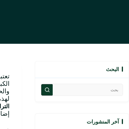
البحث
تعتب
الكب
والح
لهذه
الترا
إضاف
آخر المنشورات