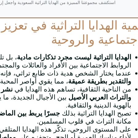
استكشف مجموعتنا المميزة من الهدايا التراثية السعودية واجعل إرا
ية الهدايا التراثية في تعزيز
اجتماعية والروحية
الهدايا التراثية ليست مجرد تذكارات مادية
، بل تل
الروابط الاجتماعية بين الأفراد والعائلات والمجت
عندما يختار الشخص هدية ذات طابع تراثي، فإنه
والتقدير بطريقة عميقة
، مما يقوي أواصر المحبة 
من الناحية الثقافية، تساهم هذه الهدايا في
نشر ا
والتراث العربي الأصيل
بين الأجيال الجديدة، ما ي
بالهوية الدينية والثقافية.
تصبح الهدايا التراثية بذلك
جسرًا يربط بين الماض
مكانة التراث في قلوب المسلمين.
على المستوى الروحي، تذكّر هذه الهدايا المتلقي ب
لأداء مناسك العمرة أو الحج، وتحفزه على
مواصلة