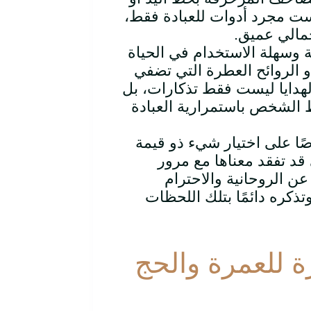
يست مجرد أدوات للعبادة فقط،
جمالي عميق.
لية وسهلة الاستخدام في الحياة
و الروائح العطرة التي تضفي
الهدايا ليست فقط تذكارات، بل
ط الشخص باستمرارية العبادة
رصًا على اختيار شيء ذو قيمة
ي قد تفقد معناها مع مرور
ن الروحانية والاحترام
تذكره دائمًا بتلك اللحظات
زة للعمرة والحج