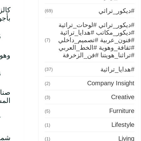
كالز
#ديكور_تراثي
(69)
بأجو
#ديكور_تراثي #لوحات_تراثية
#ديكور_مكاتب #هدايا_تراثية
#فنون_عربية #تصميم_داخلي
(7)
#ثقافة_وهوية #الخط_العربي
وهو 
#تراثنا_هويتنا #فن_الزخرفة
#هدايا_تراثية
(37)
Company Insight
(2)
صناد
Creative
(3)
المس
Furniture
(5)
Lifestyle
(1)
شموع
Living
(1)