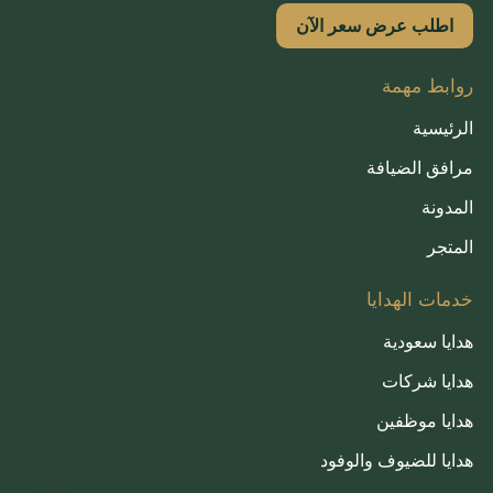
اطلب عرض سعر الآن
روابط مهمة
الرئيسية
مرافق الضيافة
المدونة
المتجر
خدمات الهدايا
هدايا سعودية
هدايا شركات
هدايا موظفين
هدايا للضيوف والوفود
French