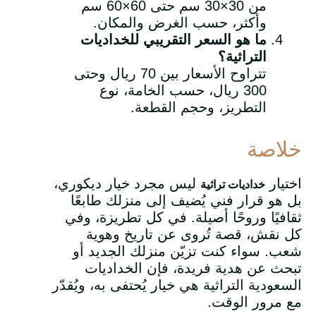
من 30×30 سم حتى 60×60 سم
وأكثر، حسب الغرض والمكان.
ما هو السعر التقريبي للخداديات
التراثية؟
تتراوح الأسعار بين 70 ريال وحتى
300 ريال، حسب الخامة، نوع
التطريز، وحجم القطعة.
خلاصة
اختيار
ليس مجرد خيار ديكوري،
خداديات تراثية
بل هو قرار فني يُضيف إلى منزلك طابعًا
ثقافيًا وروحًا أصيلة. في كل تطريزة، وفي
كل نقش، قصة تُروى عن تاريخ وهوية
شعب. سواء كنت تزيّن منزلك الجديد أو
تبحث عن هدية فريدة، فإن الخداديات
السعودية التراثية هي خيار يُحتفى به، ويُقدّر
مع مرور الوقت.