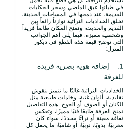
تُستخدم للراحة، بل هي قطع فنية تحمل
في طياتها عبق الماضي وسحر الحكايات
القديمة. عند دمجها في المساحات الحديثة،
تخلق الخداديات التراثية توازناً رائعاً بين
القديم والحديث، وتمنح المكان طابعاً فريداً
وشخصية مميزة. فيما يلي أهم الجوانب
التي توضح قيمة هذه القطع في ديكور
المنزل:
1. إضافة هوية بصرية فريدة
للغرفة
الخداديات التراثية غالبًا ما تتميز بنقوش
تقليدية، ألوان غنية، وخامات طبيعية مثل
الكتان أو الصوف أو الجوخ. هذه التفاصيل
تمنح الغرفة طابعًا فنيًا مميزًا، وتعكس
ثقافة معينة أو تراثًا محددًا، سواء كان
مغربيًا، بدويًا، نوبيًا، أو شاميًا، ما يجعل كل