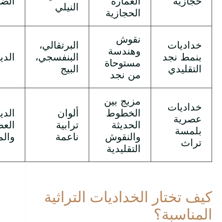
حجازية
العمارة
الضي
النيلي
الحجازية
نقوش
خداديات
البرتقالي،
وهندسة
بنمط نجد
البنفسجي،
الدي
مستوحاة
التقليدي
البيج
من نجد
مزيج بين
خداديات
الخطوط
ألوان
الدي
عصرية
الحديثة
ترابية
الع
بلمسة
والنقوش
ناعمة
والم
تراث
التقليدية
كيف تختار الخداديات التراثية
المناسبة؟