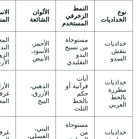
النمط
نوع
الألوان
الاس
الزخرفي
الخداديات
الشائعة
الم
المستخدم
مستوحاة
الم
خداديات
الأحمر،
من نسيج
البد
بنقش
الأسود،
البدو
الزوا
السدو
الأبيض
التقليدي
الأر
آيات
خداديات
قرآنية أو
الذهبي،
الأر
مطرزة
حكم
الأزرق،
غرف
بالخط
بالخط
البيج
المع
العربي
الثلث
مستوحاة
البني،
خداديات
من
غرف
العسلي،