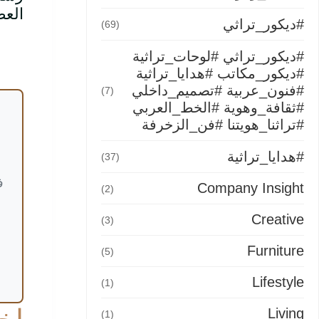
العص
#ديكور_تراثي
(69)
#ديكور_تراثي #لوحات_تراثية
#ديكور_مكاتب #هدايا_تراثية
#فنون_عربية #تصميم_داخلي
(7)
#ثقافة_وهوية #الخط_العربي
#تراثنا_هويتنا #فن_الزخرفة
#هدايا_تراثية
(37)
ف
Company Insight
(2)
Creative
(3)
Furniture
(5)
Lifestyle
(1)
Living
(1)