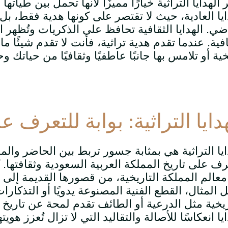
ر الهدايا التراثية خيارًا مميزًا لأنها تحمل بين طيات
ايا العادية، حيث لا تقتصر على كونها هدية فقط، بل
ضي. الهدايا الثقافية تحافظ على الذكريات وتُظهر ال
افية. عندما تقدم هدية تراثية، فأنت لا تقدم شيئًا 
خية أو تلامس بها جانبًا عاطفيًا وثقافيًا من حياتك و
دايا التراثية: بوابة للتعرف 
ايا التراثية هي بمثابة جسور تربط بين الحاضر والم
رف على تاريخ المملكة العربية السعودية وثقافتها. ك
عالم المملكة التاريخية، من قصورها القديمة إلى مو
 المثال، القطع الفنية المصنوعة يدويًا أو التذكار
ريخية مثل الدرعية أو الطائف تقدم لمحة عن تاريخ 
يا انعكاسًا للأصالة والتقاليد التي لا تزال تُعزز هويته