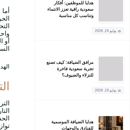
هدايا للموظفين: أفكار
سعودية راقية تعزز الانتماء
أما 
وتناسب كل مناسبة
الحر
التح
يوليو 19, 2026
واحد
أو ا
السع
مرافق الضيافة: كيف تصنع
تجربة سعودية فاخرة
للنزلاء والضيوف؟
ال
يوليو 19, 2026
التر
التا
الحد
هدايا الضيافة الموسمية
تواز
للفنادق والوجهات