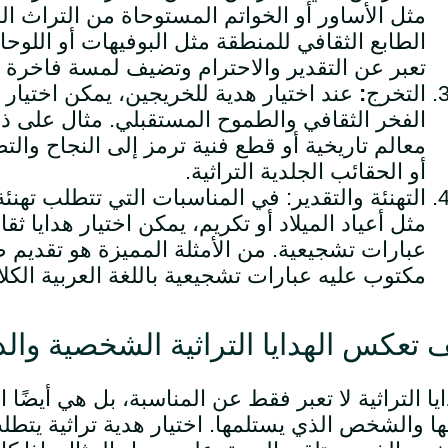
مثل الأساور أو الخواتم المستوحاة من التراث ال
الطابع الثقافي للمنطقة مثل البوفيهات أو اللوحات
تعبر عن التقدير والاحترام وتضيف لمسة فاخرة ل
التخرج
:
عند اختيار هدية للخريجين، يمكن اختيار ه
الفخر الثقافي والطموح المستقبلي. مثال على ذل
معالم تاريخية أو قطع فنية ترمز إلى النجاح والت
أو الحقائب الجلدية التراثية
.
التهنئة والتقدير
:
في المناسبات التي تتطلب تهنئة
مثل أعياد الميلاد أو تكريم، يمكن اختيار هدايا ث
عبارات تشجيعية. من الأمثلة المميزة هو تقدي
مكتوب عليه عبارات تشجيعية باللغة العربية الكل
 تعكس الهدايا التراثية الشخصية وال
ايا التراثية لا تعبر فقط عن المناسبة، بل هي أيض
ها والشخص الذي يستلمها. اختيار هدية تراثية يتطلب