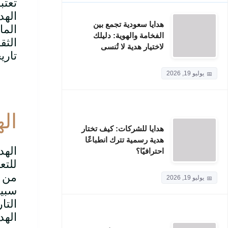
تعتب
الهد
هدايا سعودية تجمع بين
الما
الفخامة والهوية: دليلك
الثق
لاختيار هدية لا تُنسى
تاري
يوليو 19, 2026
اله
هدايا للشركات: كيف تختار
هدية رسمية تترك انطباعًا
الهد
احترافيًا؟
للتع
من م
يوليو 19, 2026
سبيل
التا
الهدا