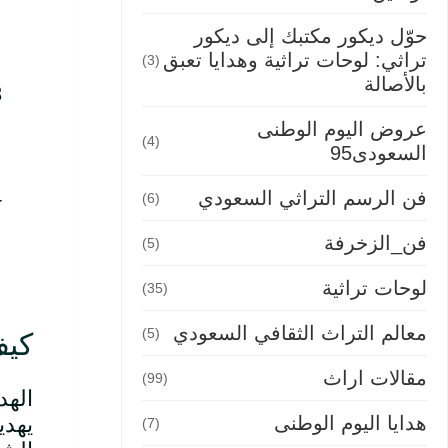
حوّل ديكور مكتبك إلى ديكور
تراثي: لوحات تراثية وهدايا تعبق
(3)
بالأصالة
عروض اليوم الوطنى
(4)
السعودى95
فن الرسم التراثي السعودي
(6)
فن_الزخرفة
(5)
لوحات تراثية
(35)
معالم التراث الثقافي السعودي
(5)
كيف
مقالات اراث
(99)
الهد
يهدي
هدايا اليوم الوطنى
(7)