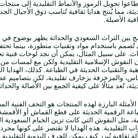
اعوا تحويل الرموز والأنماط التقليدية إلى منتجات
يثة، مما يُنتج هدايا ثقافية تُناسب ذوق الأجيال ال
افية الأصيلة
.
ج بين التراث السعودي والحداثة يظهر بوضوح في ا
 تُصمم باستخدام مواد وتقنيات متطورة، بينما تح
اث. على سبيل المثال، يمكن أن نجد لوحات فنية
 النقوش الإسلامية التقليدية ولكن مع لمسات من 
هية والتقنيات الحديثة في الطباعة. كذلك، الهدايا 
اس، والمزخرفة بزخارف تقليدية، لكن بتصاميم عص
يثة، تُعد مثالًا على كيفية الجمع بين الأصالة والحداث
الأمثلة البارزة لهذه المنتجات هو التحف الفنية ا
اعة الرقمية الحديثة على قطع القماش أو الأقمش
ية، مثل النقوش التي كانت تزين الخيام السعودية ا
واب التقليدية. هذه الهدايا لا تقتصر على كونها مجر
ة ثقافية تُبرز كيف يمكن للحرف اليدوية التقليدية