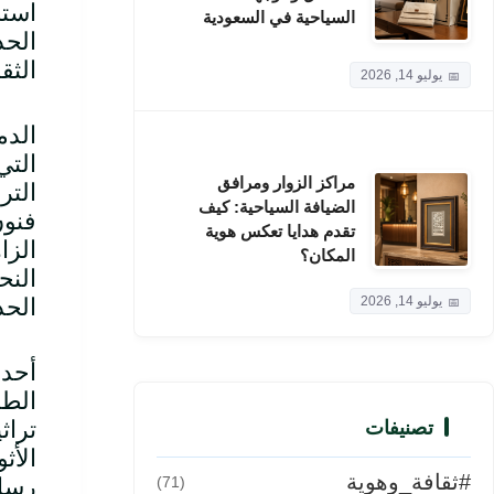
استط
السياحية في السعودية
الحد
الثق
يوليو 14, 2026
الدم
التي
مراكز الزوار ومرافق
التر
الضيافة السياحية: كيف
فنون
تقدم هدايا تعكس هوية
الزا
المكان؟
النح
الحد
يوليو 14, 2026
أحد 
الطب
تراث
تصنيفات
الأث
#ثقافة_وهوية
رسال
(71)