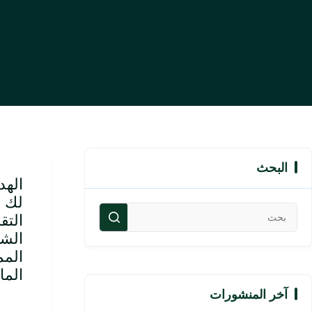
البحث
الهد
لك م
التق
الشع
المم
الما
آخر المنشورات