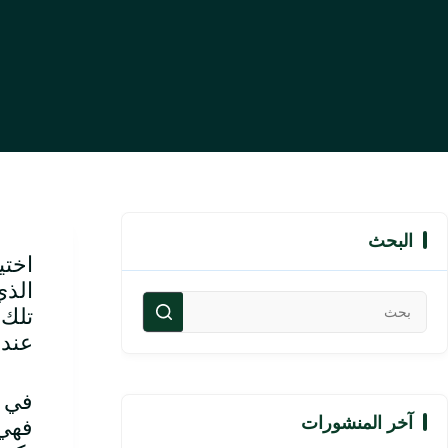
البحث
اختي
الذي
تلك 
عندم
في ا
آخر المنشورات
فهي 