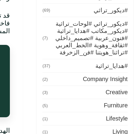
#ديكور_تراثي
(69)
قد ت
فاخر
#ديكور_تراثي #لوحات_تراثية
المس
#ديكور_مكاتب #هدايا_تراثية
#فنون_عربية #تصميم_داخلي
(7)
#ثقافة_وهوية #الخط_العربي
#تراثنا_هويتنا #فن_الزخرفة
#هدايا_تراثية
(37)
Company Insight
(2)
Creative
(3)
Furniture
(5)
Lifestyle
(1)
الهد
Living
(1)