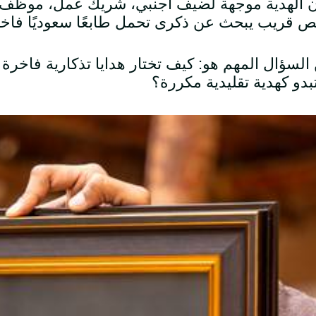
 الهدية موجهة لضيف أجنبي، شريك عمل، موظف 
قريب يبحث عن ذكرى تحمل طابعًا سعوديًا فاخرً
السؤال المهم هو: كيف تختار هدايا تذكارية فاخرة تع
تبدو كهدية تقليدية مكررة؟