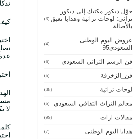
تذكا
حوّل ديكور مكتبك إلى ديكور
تراثي: لوحات تراثية وهدايا تعبق
(3)
كيف 
بالأصالة
اختي
عروض اليوم الوطنى
(4)
تصلح
السعودى95
عدة 
فن الرسم التراثي السعودي
(6)
اختر
فن_الزخرفة
(5)
لوحات تراثية
(35)
الهد
مستو
معالم التراث الثقافي السعودي
(5)
لا ت
مقالات اراث
(99)
كلما
هدايا اليوم الوطنى
(7)
اختي