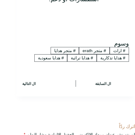
وسوم
#
اراث
#
متجر erath
#
متجر هدايا
#
هدايا تذكارية
#
هدايا تراثية
#
هدايا سعودية
ال
السابقة
ال
التالية
اترك ردّاً
لن يتم نشر عنوان بريدك الإلكتروني.
الحقول الإلزامية مشار إليها بـ
*