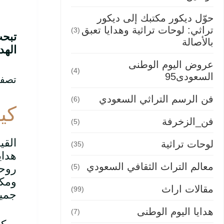
حوّل ديكور مكتبك إلى ديكور
تراثي: لوحات تراثية وهدايا تعبق
(3)
تبحث
بالأصالة
الهد
عروض اليوم الوطنى
(4)
السعودى95
تصفح
فن الرسم التراثي السعودي
(6)
كي
فن_الزخرفة
(5)
القي
لوحات تراثية
(35)
هداي
معالم التراث الثقافي السعودي
(5)
روحا
ومكا
مقالات اراث
(99)
جميل
هدايا اليوم الوطنى
(7)