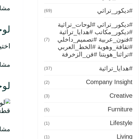
مشاه
#ديكور_تراثي
(69)
#ديكور_تراثي #لوحات_تراثية
لوح
#ديكور_مكاتب #هدايا_تراثية
#فنون_عربية #تصميم_داخلي
(7)
اختي
#ثقافة_وهوية #الخط_العربي
#تراثنا_هويتنا #فن_الزخرفة
مشاه
#هدايا_تراثية
(37)
Company Insight
(2)
لوح
Creative
(3)
Furniture
قطعة
(5)
Lifestyle
(1)
مشاه
Living
(1)