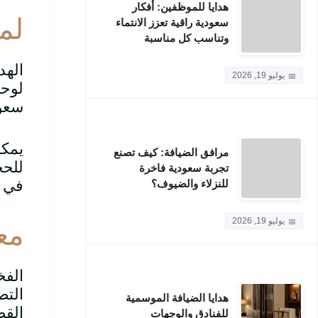
هدايا للموظفين: أفكار
لما
سعودية راقية تعزز الانتماء
وتناسب كل مناسبة
الهد
يوليو 19, 2026
لوحة
سعود
يمك
مرافق الضيافة: كيف تصنع
للحج
تجربة سعودية فاخرة
في ا
للنزلاء والضيوف؟
يوليو 19, 2026
معا
الفخ
التص
هدايا الضيافة الموسمية
القط
للفنادق والوجهات