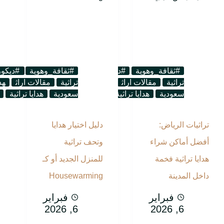
#ثقافة_وهوية
#ديكور_تراثي
#هدايا_تراثية
#ثقافة_وهوية
لوحات
#ديكور
تراثية
مقالات اراث
هدايا تذكارية
تراثية
هدايا تذكارية
مقالات اراث
هد
سعودية
هدايا تراثية
هدايا ثقافية
سعودية
هدايا سعودية
هدايا تراثية
تراثيات الرياض:
دليل اختيار هدايا
أفضل أماكن شراء
وتحف تراثية
هدايا تراثية فخمة
للمنزل الجديد أو كـ
داخل المدينة
Housewarming
فبراير
فبراير
6, 2026
6, 2026