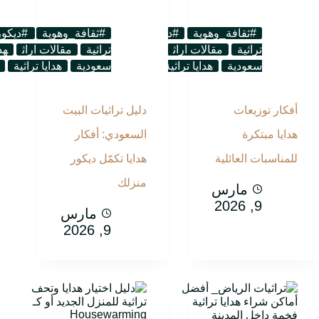
#ثقافة_وهوية
#ديكور_تراثي
#هدايا_تراثية
#ثقافة_وهوية
لوحات
#ديكور
تراثية
مقالات اراث
هدايا تذكارية
تراثية
هدايا تذكارية
مقالات اراث
هد
سعودية
هدايا تراثية
هدايا ثقافية
سعودية
هدايا سعودية
هدايا تراثية
أفكار توزيعات
دليل تراثيات البيت
هدايا مبتكرة
السعودي: أفكار
للمناسبات العائلية
هدايا تكمّل ديكور
منزلك
مارس
9, 2026
مارس
9, 2026