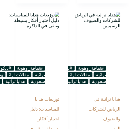
#ثقافة_وهوية
#ديكور_تراثي
#هدايا_تراثية
#ثقافة_وهوية
لوحات
#ديكور
تراثية
مقالات اراث
هدايا تذكارية
تراثية
هدايا تذكارية
مقالات اراث
هد
سعودية
هدايا تراثية
هدايا ثقافية
سعودية
هدايا سعودية
هدايا تراثية
هدايا تراثية في
توزيعات هدايا
الرياض للشركات
للمناسبات: دليل
والضيوف
اختيار أفكار
الرسميين
بسيطة وتبقى في