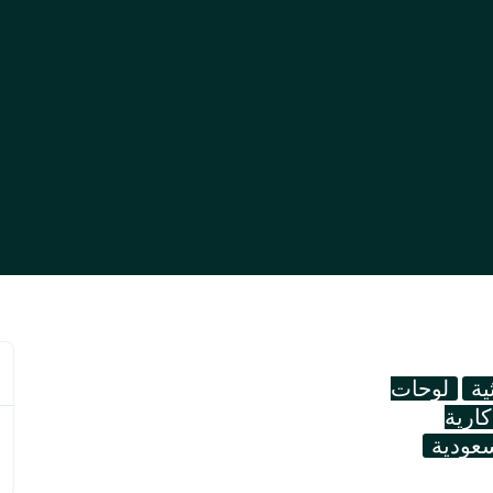
ية
لوحات
كارية
سعودية