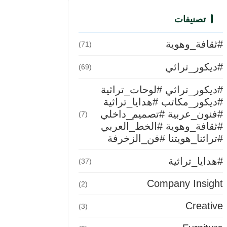
تصنيفات
#ثقافة_وهوية
(71)
#ديكور_تراثي
(69)
#ديكور_تراثي #لوحات_تراثية
#ديكور_مكاتب #هدايا_تراثية
#فنون_عربية #تصميم_داخلي
(7)
#ثقافة_وهوية #الخط_العربي
#تراثنا_هويتنا #فن_الزخرفة
#هدايا_تراثية
(37)
Company Insight
(2)
Creative
(3)