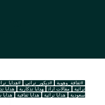
الوسم
الحرف السعودية
#ثقافة_وهوية
#ديكور_تراثي
#هدايا_تراث
تراثية
مقالات اراث
هدايا تذكارية
هدايا تذ
سعودية
هدايا تراثية
هدايا ثقافية
هدايا 