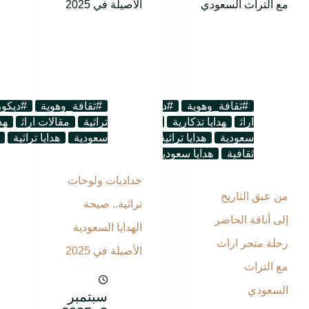
#ثقافة_وهوية
#ديكور_تراثي
مقالات
#ثقافة_وهوية
#ديكور
اراث
هدايا تذكارية
هدايا تذكارية
تراثية
مقالات اراث
هد
سعودية
هدايا تراثية
هدايا
سعودية
هدايا تراثية
ثقافية
هدايا سعودية
خداديات ولوحات
من عبق التاريخ
تراثية.. صيحة
إلى أناقة الحاضر
الهدايا السعودية
رحلة متجر اراث
الأصيلة في 2025
مع التراث
السعودي
سبتمبر