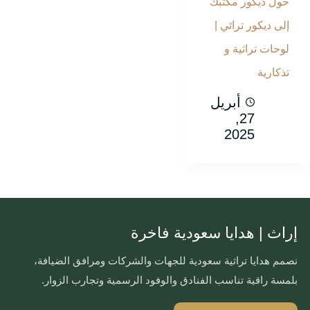
حول ديكور مكتبك
إلى ديكور تراثي |
لوحات تراثية و
تذكارية
أبريل
27,
2025
إراث | هدايا سعودية فاخرة
نصمم هدايا تراثية سعودية للجهات والشركات ومرافق الضيافة،
بلمسة راقية تناسب الفنادق والوفود الرسمية وتجارب الزوار.