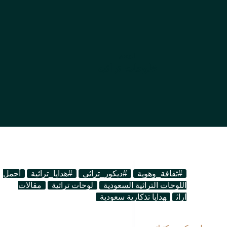
الوسم
#لوحات تراثيه
#ثقافة_وهوية
#ديكور_تراثي
#هدايا_تراثية
أجمل
اللوحات التراثية السعودية
لوحات تراثية
مقالات
اراث
هدايا تذكارية سعودية