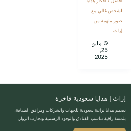
أفضل 7 أفكار هدايا
لشخص غالي مع
صور ملهمة من
إراث
مايو
25,
2025
إراث | هدايا سعودية فاخرة
نصمم هدايا تراثية سعودية للجهات والشركات ومرافق الضيافة،
بلمسة راقية تناسب الفنادق والوفود الرسمية وتجارب الزوار.