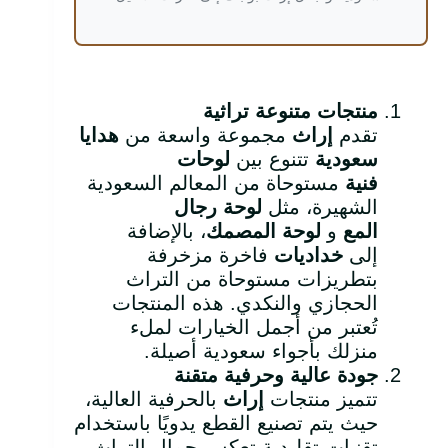
منتجات متنوعة تراثية
تقدم
إراث
مجموعة واسعة من
هدايا
سعودية
تتنوع بين
لوحات
فنية
مستوحاة من المعالم السعودية
الشهيرة، مثل
لوحة رجال
المع
و
لوحة المصمك
، بالإضافة
إلى
خداديات
فاخرة مزخرفة
بتطريزات مستوحاة من التراث
الحجازي والنكدي. هذه المنتجات
تُعتبر من أجمل الخيارات لملء
منزلك بأجواء سعودية أصيلة.
جودة عالية وحرفية متقنة
تتميز منتجات
إراث
بالحرفية العالية،
حيث يتم تصنيع القطع يدويًا باستخدام
تقنيات تقليدية تعكس جمال التراث