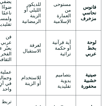
يضفي
مستوحى
للديكور
فانوس
ضوءًا
من
الليلي أو
نحاسي
ناعمًا
العمارة
الزينة
مزخرف
ولمسة
الإسلامية
الرمضانية
تقليدية
فن
لوحة
آية قرآنية
عربي
لغرفة
بخط
أو حكمة
يعبّر 
الاستقبال
عربي
تراثية
الفخر
الثقاف
عملية
صينية
بتصاميم
للاستخدام
وجمالي
خشبية
يدوية
أو الزينة
في آنٍ
محفورة
تقليدية
واحد
تربط