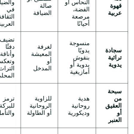
النحاس أو
والضيا
قهوة
صالة
الفضة،
في
عربية
الضيافة
مرصعة
الثقافة
أحيانًا
العربية
تضيف
منسوجة
لغرفة
دفئًا
سجادة
يدويًا
المعيشة
وأناقة
تراثية
بنقوش
أو
وتعك
يدوية
بدوية أو
المدخل
التراث
أمازيغية
المحل
سبحة
من
هدية
للزاوية
ترمز
العقيق
روحانية
الروحانية
للبركة
أو
وديكورية
أو الطاولة
والتأم
العنبر