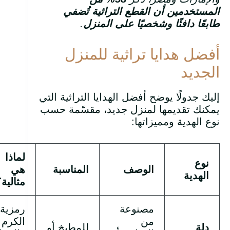
المستخدمين أن القطع التراثية تُضفي
طابعًا دافئًا وشخصيًا على المنزل
.
أفضل هدايا تراثية للمنزل
الجديد
إليك جدولًا يوضح أفضل الهدايا التراثية التي
يمكنك تقديمها لمنزل جديد، مقسّمة حسب
نوع الهدية ومميزاتها:
لماذا
نوع
الوصف
المناسبة
هي
الهدية
مثالية؟
مصنوعة
رمزية
من
الكرم
دلة
للمطبخ أو