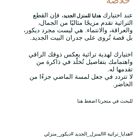
خلاصة
عند اختيارك
، فإن القطع
هدايا للمنزل الجديد
التراثية تقدم مزيجًا مثاليًا من الجمال،
والعراقة، والانتماء. هي ليست مجرد ديكور،
بل قصة تُروى على جدران البيت الجديد.
اختيارك لهدية تراثية يعكس ذوقك الراقي
واهتمامك بتفاصيل تُخلّد في ذاكرة من
تقدمها له.
لا تتردد في جعل لمسة الماضي جزءًا من
الحاضر.
للبحث في متجرنا اضغط هنا
#هدايا_تراثية #المنزل_الجديد #ديكور_منزلي