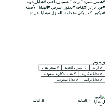
#هدية_مميزة #تراث #تصميم_داخلي #هدايا_يدوية
#فن_تراثي #ثقافة #ديكور_شرقي #الهدايا_الأصيلة
#ديكور_كلاسيكي #فخامة_المنزل #هدايا_فريدة
وسوم
#
اراث
#
المنزل الجديد
#
متجر هدايا
#
هدايا تذكارية
#
هدايا تذكارية سعودية
#
هدايا تراثية
#
هدايا سعودية
ال
السابقة
ال
التالية