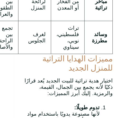
مباخر
من الفخار
لرائحة
بين
تراثية
أو المعدن
المنزل
الطقو
والعرا
تراث
تجمع
وسائد
فلسطيني،
لغرف
بين
مطرزة
نوبي،
الجلوس
الراحة
سيناوي
والأصا
مميزات الهدايا التراثية
للمنزل الجديد
اختيار هدية تراثية للبيت الجديد يُعد قرارًا
ذكيًا لأنه يجمع بين الجمال، القيمة،
والرمزية. إليك أبرز المميزات:
تدوم طويلًا
:
لأنها مصنوعة يدويًا باستخدام مواد