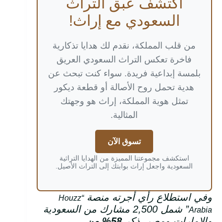
اكتشف عبق التراث
السعودي مع إراث!
من قلب المملكة، نقدم لك هدايا تذكارية
فاخرة تعكس التراث السعودي العريق
بلمسة إبداعية فريدة. سواء كنت تبحث عن
هدية تحمل روح الأصالة أو قطعة ديكور
تمثل هوية المملكة، إراث هو وجهتك
المثالية.
تسوق الآن
استكشف مجموعتنا المميزة من الهدايا التراثية
السعودية واجعل إراث بوابتك إلى التراث الأصيل.
وفي استطلاع رأي أجرته منصة
“Houzz
”
شمل 2,500 مشارك من السعودية
Arabia
والإمارات ومصر، ذكر
58%
من