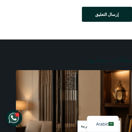
إرسال التعليق
مقالات مشابهة
French
English
Arabic
العربية‏