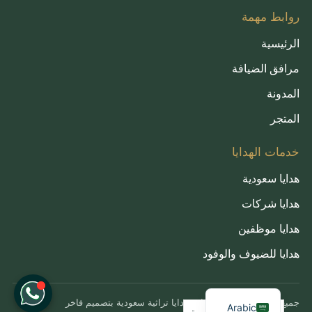
روابط مهمة
الرئيسية
مرافق الضيافة
المدونة
المتجر
خدمات الهدايا
هدايا سعودية
هدايا شركات
هدايا موظفين
هدايا للضيوف والوفود
French
English
جميع الحقوق محفوظة لإراث
هدايا تراثية سعودية بتصميم فاخر
Arabic