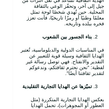
الهدية الثقافية تساعد في نقل التراث من
جيل إلى آخر، وتحفّز الوعي بالثقافة
المحلية. حين تُهدي شخصًا لوحة تمثل
معلمًا وطنيًا أو رمزًا تاريخيًا، فأنت تعزز
فخره ببلده وتاريخه.
بناء الجسور بين الشعوب
في المناسبات الدولية والدبلوماسية، تُعتبر
الهدايا الثقافية وسيلة قوية للتعبير عن
التقدير والانفتاح. فهي توصل رسالة غير
لفظية: “نحن نحترم ثقافتكم، وندعوكم
لتقدير ثقافتنا أيضًا”.
تميّزها عن الهدايا التجارية التقليدية
بعكس الهدايا التجارية المتكررة (مثل
العطور أو المجوهرات)، تحمل الهدايا