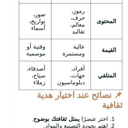
رموز،
صور،
حرف،
المحتوى
تواريخ،
معالم،
أسماء
تقاليد
عالية
وقتية أو
القيمة
ومستمرة
موسمية
أفراد،
أصدقاء،
المتلقي
جهات،
سياح،
دبلوماسيون
زملاء
📌
نصائح عند اختيار هدية
ثقافية
اختر عنصرًا
يمثل ثقافتك بوضوح
.
اهتم بجودة التصنيع والمواد.